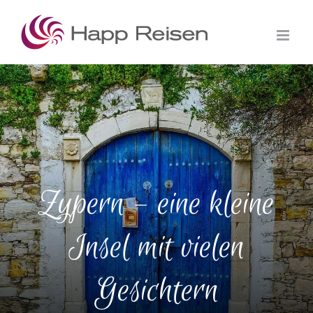
Zum
Inhalt
springen
Zypern – eine kleine
Insel mit vielen
Gesichtern